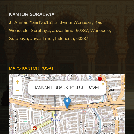
KANTOR SURABAYA
Jl. Ahmad Yani No.151 S, Jemur Wonosari, Kec.
Wonocolo, Surabaya, Jawa Timur 60237, Wonocolo,
Surabaya, Jawa Timur, Indonesia, 60237
MAPS KANTOR PUSAT
+
×
JANNAH FIRDAUS TOUR & TRAVEL
−