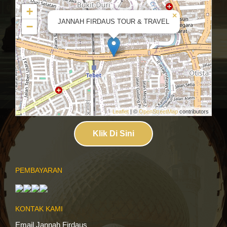
+
×
JANNAH FIRDAUS TOUR & TRAVEL
−
Leaflet
| ©
OpenStreetMap
contributors
Klik Di Sini
PEMBAYARAN
KONTAK KAMI
Email Jannah Firdaus