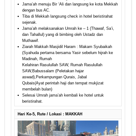
Jama’ah menuju Bir ‘Ali dan langsung ke kota Mekkah
dengan bus AC.
Tiba di Mekkah langsung check in hotel beristirahat
sejenak.
Jama’ah melaksanakan Umrah ke – 1 (Thawaf, Sa’i,
dan Tahallul) yang di bimbing oleh Ustadz dan
Muthawif.
Ziarah Makkah Masjidil Haram : Makam Syubaikah
(Syahuda pertama bersama Yasir sebelum hijrah ke
Madinah, Rumah
Kelahiran Rasulullah SAW, Rumah Rasulullah
SAW,Babussalam (Peletakan hajar
aswad),Perkampungan Qurais, Jabal
Qubais(Ayat perintah haji dan tempat mukjizat
membelah bulan)
Selesai Umrah jama’ah kembali ke hotel untuk
beristirahat.
Hari Ke-5, Rute / Lokasi : MAKKAH