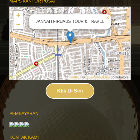
MAPS KANTOR PUSAT
+
×
JANNAH FIRDAUS TOUR & TRAVEL
−
Leaflet
| ©
OpenStreetMap
contributors
Klik Di Sini
PEMBAYARAN
KONTAK KAMI