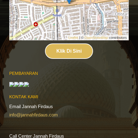
Leaflet
| ©
OpenStreetMap
contributors
Klik Di Sini
PEMBAYARAN
KONTAK KAMI
Email Jannah Firdaus
info@jannahfirdaus.com
Call Center Jannah Firdaus