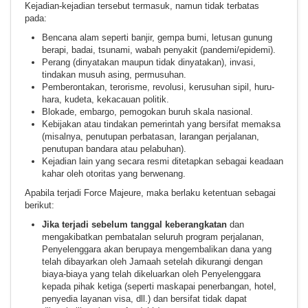
Kejadian-kejadian tersebut termasuk, namun tidak terbatas
pada:
Bencana alam seperti banjir, gempa bumi, letusan gunung
berapi, badai, tsunami, wabah penyakit (pandemi/epidemi).
Perang (dinyatakan maupun tidak dinyatakan), invasi,
tindakan musuh asing, permusuhan.
Pemberontakan, terorisme, revolusi, kerusuhan sipil, huru-
hara, kudeta, kekacauan politik.
Blokade, embargo, pemogokan buruh skala nasional.
Kebijakan atau tindakan pemerintah yang bersifat memaksa
(misalnya, penutupan perbatasan, larangan perjalanan,
penutupan bandara atau pelabuhan).
Kejadian lain yang secara resmi ditetapkan sebagai keadaan
kahar oleh otoritas yang berwenang.
Apabila terjadi Force Majeure, maka berlaku ketentuan sebagai
berikut:
Jika terjadi sebelum tanggal keberangkatan
dan
mengakibatkan pembatalan seluruh program perjalanan,
Penyelenggara akan berupaya mengembalikan dana yang
telah dibayarkan oleh Jamaah setelah dikurangi dengan
biaya-biaya yang telah dikeluarkan oleh Penyelenggara
kepada pihak ketiga (seperti maskapai penerbangan, hotel,
penyedia layanan visa, dll.) dan bersifat tidak dapat