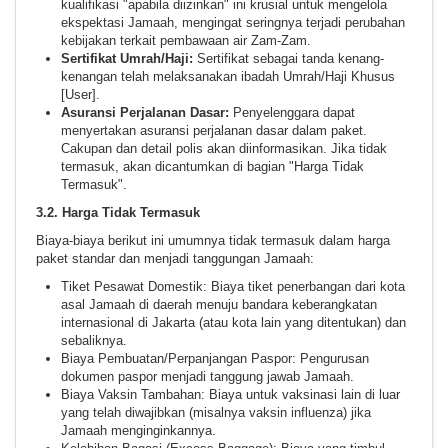
kualifikasi "apabila diizinkan" ini krusial untuk mengelola
ekspektasi Jamaah, mengingat seringnya terjadi perubahan
kebijakan terkait pembawaan air Zam-Zam.
Sertifikat Umrah/Haji:
Sertifikat sebagai tanda kenang-
kenangan telah melaksanakan ibadah Umrah/Haji Khusus
[User].
Asuransi Perjalanan Dasar:
Penyelenggara dapat
menyertakan asuransi perjalanan dasar dalam paket.
Cakupan dan detail polis akan diinformasikan. Jika tidak
termasuk, akan dicantumkan di bagian "Harga Tidak
Termasuk".
3.2. Harga Tidak Termasuk
Biaya-biaya berikut ini umumnya tidak termasuk dalam harga
paket standar dan menjadi tanggungan Jamaah:
Tiket Pesawat Domestik: Biaya tiket penerbangan dari kota
asal Jamaah di daerah menuju bandara keberangkatan
internasional di Jakarta (atau kota lain yang ditentukan) dan
sebaliknya.
Biaya Pembuatan/Perpanjangan Paspor: Pengurusan
dokumen paspor menjadi tanggung jawab Jamaah.
Biaya Vaksin Tambahan: Biaya untuk vaksinasi lain di luar
yang telah diwajibkan (misalnya vaksin influenza) jika
Jamaah menginginkannya.