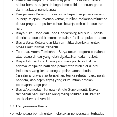
Kelebihan Bagasi (Excess Baggage): Biaya yang timbul
akibat berat atau jumlah bagasi melebihi ketentuan gratis
dari maskapai penerbangan.
Pengeluaran Pribadi: Biaya untuk keperluan pribadi seperti
laundry, telepon, layanan kamar, minibar, makanan/minuman
di luar program, tips tambahan, belanja oleh-oleh, dan lain-
lain.
Biaya Kursi Roda dan Jasa Pendamping Khusus: Apabila
diperlukan dan tidak termasuk dalam fasilitas paket standar.
Biaya Surat Keterangan Mahram: Jika diperlukan untuk
proses administrasi tertentu.
Tour atau Acara Tambahan: Biaya untuk program perjalanan
atau acara di luar yang telah dijadwalkan dalam paket.
Biaya Tak Terduga: Biaya yang mungkin timbul akibat
adanya kebijakan baru dari pemerintah Arab Saudi atau
Indonesia yang terkait dengan pelaksanaan ibadah
(misalnya, biaya visa tambahan, tes kesehatan baru, pajak
bandara, dan sejenisnya) yang diumumkan setelah
penetapan harga paket.
Biaya Akomodasi Tunggal (Single Supplement): Biaya
tambahan bagi Jamaah yang menginginkan satu kamar
untuk ditempati sendiri.
3.3. Penyesuaian Harga
Penyelenggara berhak untuk melakukan penyesuaian terhadap