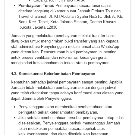
Cabang: KCP JKT MUTIARA
Pembayaran Tunai:
Pembayaran secara tunai dapat
diterima langsung di kantor pusat Jannah Firdaus Tour dan
Travel di alamat: Jl. KH Abdullah Syafei No.21C Blok A, Kb.
Baru, Kec. Tebet, Kota Jakarta Selatan, Daerah Khusus
Ibukota Jakarta 12830
Jamaah yang melakukan pembayaran melalui transfer bank
diwajibkan untuk mengirimkan bukti transfer yang sah kepada
staf administrasi Penyelenggara melalui email atau WhatsApp
yang ditentukan. Pencantuman bukti pembayaran ini penting
untuk proses verifikasi dan rekonsiliasi keuangan guna
menghindari kesalahpahaman terkait status pembayaran.
4.3. Konsekuensi Keterlambatan Pembayaran
Kepatuhan terhadap jadwal pembayaran sangat penting. Apabila
Jamaah tidak melakukan pembayaran sesuai dengan jadwal
yang telah ditentukan tanpa adanya konfirmasi atau alasan yang
dapat diterima oleh Penyelenggara:
Penyelenggara akan memberikan pemberitahuan atau
peringatan terkait keterlambatan pembayaran.
Jika setelah pemberitahuan tersebut pembayaran tetap tidak
diselesaikan, Penyelenggara berhak menganggap Jamaah
telah melakukan pembatalan secara sepihak atas
keikutsertaannya, dan akan diberlakukan ketentuan