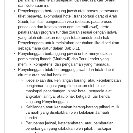
perjalanan yang telah disepakati dan berdasarkan Syarat
dan Ketentuan ini.
Penyelenggara bertanggung jawab atas proses pemesanan
tiket pesawat, akomodasi hotel, transportasi darat di Arab
Saudi, fasilitasi pengurusan visa (sebatas pada proses
pengajuan dan kelengkapan administratif awal), serta
pelaksanaan program tur dan ziarah sesuai dengan jadwal
yang telah ditetapkan (dengan tetap tunduk pada hak
Penyelenggara untuk melakukan perubahan jika diperlukan
sebagaimana diatur dalam Bab 6.1).
Penyelenggara bertanggung jawab untuk menyediakan
pembimbing ibadah (Muthawif) dan Tour Leader yang
memiliki kompetensi dan pengalaman yang memadai.
Penyelenggara tidak bertanggung jawab dan tidak dapat
dituntut atas hal-hal berikut:
Kecelakaan diri, kehilangan barang, atau keterlambatan
pengiriman bagasi yang disebabkan oleh pihak
maskapai penerbangan, pihak hotel, penyedia alat
angkutan lainnya, atau pihak ketiga di luar kendali
langsung Penyelenggara.
Kehilangan atau kerusakan barang-barang pribadi milik
Jamaah yang disebabkan oleh kelalaian Jamaah
sendiri.
Perubahan jadwal, keterlambatan, atau pembatalan
penerbangan yang dilakukan oleh pihak maskapai