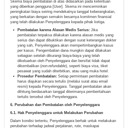
Skema biaya pembatalan di atas didasarkan pada ketentuan
yang diberikan pengguna [User]. Skema ini mencerminkan
peningkatan biaya seiring mendekatnya tanggal keberangkatan,
yang berkaitan dengan semakin besarnya komitmen finansial
yang telah dilakukan Penyelenggara kepada pihak ketiga.
Pembatalan karena Alasan Medis Serius:
Jika
pembatalan terpaksa dilakukan karena alasan medis yang
serius dan dapat dibuktikan dengan surat keterangan dokter
yang sah, Penyelenggara akan mempertimbangkan kasus
per kasus. Pengembalian dana mungkin dapat dilakukan
sebagian setelah dikurangi biaya-biaya yang telah
dikeluarkan oleh Penyelenggara dan bersifat tidak dapat
dikembalikan (
non-refundable
), seperti biaya visa, tiket
pesawat yang sudah diterbitkan, atau uang muka hotel.
Prosedur Pembatalan:
Setiap permintaan pembatalan
harus diajukan secara tertulis (melalui surat atau email
resmi) kepada Penyelenggara. Tanggal pembatalan akan
dihitung berdasarkan tanggal diterimanya pemberitahuan
tertulis tersebut oleh Penyelenggara.
6. Perubahan dan Pembatalan oleh Penyelenggara
6.1. Hak Penyelenggara untuk Melakukan Perubahan
Dalam kondisi tertentu, Penyelenggara berhak untuk melakukan
perubahan terhadap jadwal perjalanan, rute, maskapai