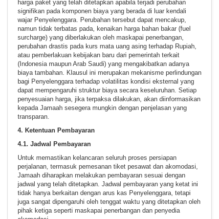
harga paket yang telah ditetapkan apabila terjadi perubahan
signifikan pada komponen biaya yang berada di luar kendali
wajar Penyelenggara. Perubahan tersebut dapat mencakup,
namun tidak terbatas pada, kenaikan harga bahan bakar (fuel
surcharge) yang diberlakukan oleh maskapai penerbangan,
perubahan drastis pada kurs mata uang asing terhadap Rupiah,
atau pemberlakuan kebijakan baru dari pemerintah terkait
(Indonesia maupun Arab Saudi) yang mengakibatkan adanya
biaya tambahan. Klausul ini merupakan mekanisme perlindungan
bagi Penyelenggara terhadap volatilitas kondisi eksternal yang
dapat mempengaruhi struktur biaya secara keseluruhan. Setiap
penyesuaian harga, jika terpaksa dilakukan, akan diinformasikan
kepada Jamaah sesegera mungkin dengan penjelasan yang
transparan.
4. Ketentuan Pembayaran
4.1. Jadwal Pembayaran
Untuk memastikan kelancaran seluruh proses persiapan
perjalanan, termasuk pemesanan tiket pesawat dan akomodasi,
Jamaah diharapkan melakukan pembayaran sesuai dengan
jadwal yang telah ditetapkan. Jadwal pembayaran yang ketat ini
tidak hanya berkaitan dengan arus kas Penyelenggara, tetapi
juga sangat dipengaruhi oleh tenggat waktu yang ditetapkan oleh
pihak ketiga seperti maskapai penerbangan dan penyedia