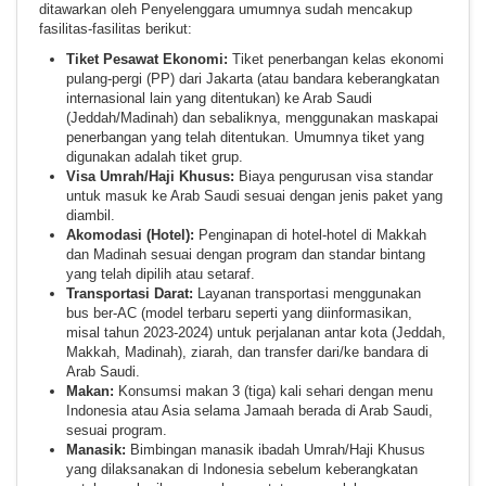
ditawarkan oleh Penyelenggara umumnya sudah mencakup
fasilitas-fasilitas berikut:
Tiket Pesawat Ekonomi:
Tiket penerbangan kelas ekonomi
pulang-pergi (PP) dari Jakarta (atau bandara keberangkatan
internasional lain yang ditentukan) ke Arab Saudi
(Jeddah/Madinah) dan sebaliknya, menggunakan maskapai
penerbangan yang telah ditentukan. Umumnya tiket yang
digunakan adalah tiket grup.
Visa Umrah/Haji Khusus:
Biaya pengurusan visa standar
untuk masuk ke Arab Saudi sesuai dengan jenis paket yang
diambil.
Akomodasi (Hotel):
Penginapan di hotel-hotel di Makkah
dan Madinah sesuai dengan program dan standar bintang
yang telah dipilih atau setaraf.
Transportasi Darat:
Layanan transportasi menggunakan
bus ber-AC (model terbaru seperti yang diinformasikan,
misal tahun 2023-2024) untuk perjalanan antar kota (Jeddah,
Makkah, Madinah), ziarah, dan transfer dari/ke bandara di
Arab Saudi.
Makan:
Konsumsi makan 3 (tiga) kali sehari dengan menu
Indonesia atau Asia selama Jamaah berada di Arab Saudi,
sesuai program.
Manasik:
Bimbingan manasik ibadah Umrah/Haji Khusus
yang dilaksanakan di Indonesia sebelum keberangkatan