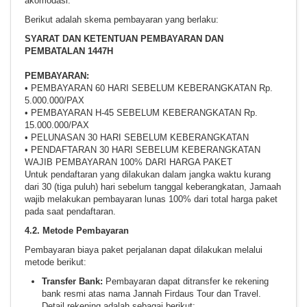
akomodasi.
Berikut adalah skema pembayaran yang berlaku:
SYARAT DAN KETENTUAN PEMBAYARAN DAN
PEMBATALAN 1447H
PEMBAYARAN:
• PEMBAYARAN 60 HARI SEBELUM KEBERANGKATAN Rp.
5.000.000/PAX
• PEMBAYARAN H-45 SEBELUM KEBERANGKATAN Rp.
15.000.000/PAX
• PELUNASAN 30 HARI SEBELUM KEBERANGKATAN
• PENDAFTARAN 30 HARI SEBELUM KEBERANGKATAN
WAJIB PEMBAYARAN 100% DARI HARGA PAKET
Untuk pendaftaran yang dilakukan dalam jangka waktu kurang
dari 30 (tiga puluh) hari sebelum tanggal keberangkatan, Jamaah
wajib melakukan pembayaran lunas 100% dari total harga paket
pada saat pendaftaran.
4.2. Metode Pembayaran
Pembayaran biaya paket perjalanan dapat dilakukan melalui
metode berikut:
Transfer Bank:
Pembayaran dapat ditransfer ke rekening
bank resmi atas nama Jannah Firdaus Tour dan Travel.
Detail rekening adalah sebagai berikut: