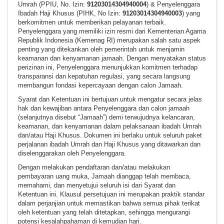
Umrah (PPIU, No. Izin:
91203014304940004
) & Penyelenggara
Ibadah Haji Khusus (PIHK, No Izin:
91203014304940003
) yang
berkomitmen untuk memberikan pelayanan terbaik.
Penyelenggara yang memiliki izin resmi dari Kementerian Agama
Republik Indonesia (Kemenag RI) merupakan salah satu aspek
penting yang ditekankan oleh pemerintah untuk menjamin
keamanan dan kenyamanan jamaah. Dengan menyatakan status
perizinan ini, Penyelenggara menunjukkan komitmen terhadap
transparansi dan kepatuhan regulasi, yang secara langsung
membangun fondasi kepercayaan dengan calon Jamaah.
Syarat dan Ketentuan ini bertujuan untuk mengatur secara jelas
hak dan kewajiban antara Penyelenggara dan calon jamaah
(selanjutnya disebut “Jamaah”) demi terwujudnya kelancaran,
keamanan, dan kenyamanan dalam pelaksanaan ibadah Umrah
dan/atau Haji Khusus. Dokumen ini berlaku untuk seluruh paket
perjalanan ibadah Umrah dan Haji Khusus yang ditawarkan dan
diselenggarakan oleh Penyelenggara.
Dengan melakukan pendaftaran dan/atau melakukan
pembayaran uang muka, Jamaah dianggap telah membaca,
memahami, dan menyetujui seluruh isi dari Syarat dan
Ketentuan ini. Klausul persetujuan ini merupakan praktik standar
dalam perjanjian untuk memastikan bahwa semua pihak terikat
oleh ketentuan yang telah ditetapkan, sehingga mengurangi
potensi kesalahpahaman di kemudian hari.