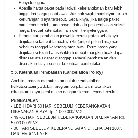
Penyelenggara.
Apabila harga paket pada jadwal keberangkatan baru lebih
tinggi dari harga paket awal, Jamaah wajib membayar selisih
kekurangan biaya tersebut. Sebaliknya, jika harga paket
baru lebih rendah, umumnya tidak ada pengembalian selisih
harga, kecuali ditentukan lain oleh Penyelenggara.
Permintaan perubahan jadwal keberangkatan sebaiknya
diajukan selambat-lambatnya 45 (empat puluh lima) hari
sebelum tanggal keberangkatan awal. Permintaan yang
diajukan setelah batas waktu tersebut mungkin tidak dapat
diproses atau dapat dianggap sebagai pembatalan dan
dikenakan biaya sesuai ketentuan pembatalan.
5.3. Ketentuan Pembatalan (Cancellation Policy)
Apabila Jamaah memutuskan untuk membatalkan
keikutsertaannya dalam program perjalanan, maka akan
dikenakan biaya pembatalan dengan skema sebagai berikut:
PEMBATALAN:
• LEBIH DARI 50 HARI SEBELUM KEBERANGKATAN
DIKENAKAN BIAYA Rp. 1.000.000/PAX
• 49 -31 HARI SEBELUM KEBERANGKATAN DIKENAKAN Rp.
5.000.000/PAX
• 30 HARI SEBELUM KEBERANGKATAN DIKENAKAN 100%
DARI HARGA PAKET