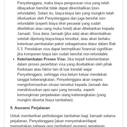
Penyelenggara, maka biaya pengurusan visa yang telah
dibayarkan bersifat tidak dapat dikembalikan (
non-
refundable
). Selain itu, biaya-biaya lain yang mungkin telah
dikeluarkan oleh Penyelenggara dan juga bersifat
non-
refundable
(seperti biaya tiket pesawat yang sudah
diterbitkan atau uang muka hotel) akan dibebankan kepada
Jamaah. Sisa dana Jamaah (jika ada) akan dikembalikan
setelah dipotong biaya-biaya tersebut, atau akan berlaku
ketentuan pembatalan paket sebagaimana diatur dalam Bab
5.3. Penolakan visa dapat berimplikasi finansial signifikan
jika komponen biaya lain sudah bersifat
non-refundable
.
Keterlambatan Proses Visa:
Jika terjadi keterlambatan
dalam proses penerbitan visa yang disebabkan oleh pihak
Kedutaan atau faktor lain di luar kendali wajar
Penyelenggara, sehingga visa belum keluar mendekati
tanggal keberangkatan, Penyelenggara akan segera
menginformasikan situasi tersebut kepada Jamaah dan
mendiskusikan opsi-opsi yang tersedia, seperti
kemungkinan penjadwalan ulang keberangkatan (yang
mungkin disertai biaya tambahan).
9. Asuransi Perjalanan
Untuk memberikan perlindungan tambahan bagi Jamaah selama
perjalanan, Penyelenggara [akan menyertakan/dapat
menyertakan sebagai opsi tambahan] asuransi perjalanan.