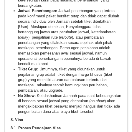
ketersediaan kursi pada maskapai penerbangan yang
bersangkutan.
Jadwal Penerbangan:
Jadwal penerbangan yang tertera
pada konfirmasi paket bersifat tetap dan tidak dapat diubah
secara individual oleh Jamaah setelah tiket diterbitkan
[User]. Meskipun demikian, Penyelenggara tidak
bertanggung jawab atas perubahan jadwal, keterlambatan
(
delay
), pengalihan rute (
reroute
), atau pembatalan
penerbangan yang dilakukan secara sepihak oleh pihak
maskapai penerbangan. Peran agen perjalanan adalah
memastikan pemesanan awal sesuai jadwal, namun
operasional penerbangan sepenuhnya berada di bawah
kendali maskapai.
Tiket Grup:
Umumnya, tiket yang digunakan untuk
perjalanan grup adalah tiket dengan harga khusus (tiket
grup) yang memiliki aturan dan batasan tertentu dari
maskapai, misalnya terkait kemungkinan perubahan,
pembatalan, atau upgrade.
No-Show:
Ketidakhadiran Jamaah pada saat keberangkatan
di bandara sesuai jadwal yang ditentukan (
no-show
) akan
mengakibatkan tiket pesawat menjadi hangus dan tidak ada
pengembalian dana atas biaya tiket tersebut.
8. Visa
8.1. Proses Pengajuan Visa