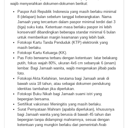
wajib menyerahkan dokumen-dokumen berikut:
Paspor Asli Republik Indonesia yang masih berlaku minimal
8 (delapan) bulan sebelum tanggal keberangkatan. Nama
Jamaah yang tercantum dalam paspor minimal terdiri dari 3
(tiga) suku kata. Ketentuan masa berlaku paspor ini lebih
konservatif dibandingkan beberapa standar minimal 6 bulan
untuk memberikan margin keamanan yang lebih baik.
Fotokopi Kartu Tanda Penduduk (KTP) elektronik yang
masih berlaku.
Fotokopi Kartu Keluarga (KK).
Pas Foto berwarna terbaru dengan ketentuan: latar belakang
putih, fokus wajah 80%, ukuran 4x6 cm sebanyak 6 (enam)
lembar. Bagi Jamaah wanita, wajib mengenakan jilbab pada
foto.
Fotokopi Akta Kelahiran, terutama bagi Jamaah anak di
bawah usia 18 tahun, atau sebagai dokumen pendukung
identitas tambahan jika diperlukan.
Fotokopi Buku Nikah bagi Jamaah suami istri yang
bepergian bersama.
Sertifikat vaksinasi Meningitis yang masih berlaku.
Surat Pernyataan Mahram (apabila diperlukan), khususnya
bagi Jamaah wanita yang berusia di bawah 45 tahun dan
bepergian tanpa didampingi mahramnya, sesuai dengan
ketentuan yang mungkin berlaku dari pemerintah Arab