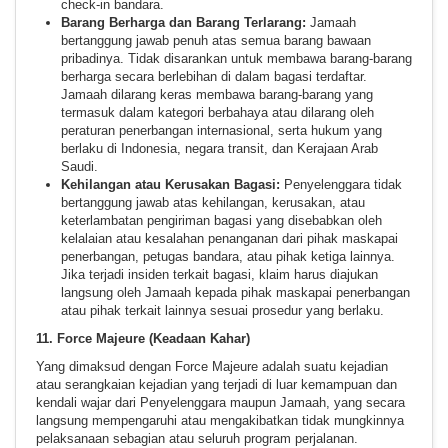
check-in bandara.
Barang Berharga dan Barang Terlarang:
Jamaah
bertanggung jawab penuh atas semua barang bawaan
pribadinya. Tidak disarankan untuk membawa barang-barang
berharga secara berlebihan di dalam bagasi terdaftar.
Jamaah dilarang keras membawa barang-barang yang
termasuk dalam kategori berbahaya atau dilarang oleh
peraturan penerbangan internasional, serta hukum yang
berlaku di Indonesia, negara transit, dan Kerajaan Arab
Saudi.
Kehilangan atau Kerusakan Bagasi:
Penyelenggara tidak
bertanggung jawab atas kehilangan, kerusakan, atau
keterlambatan pengiriman bagasi yang disebabkan oleh
kelalaian atau kesalahan penanganan dari pihak maskapai
penerbangan, petugas bandara, atau pihak ketiga lainnya.
Jika terjadi insiden terkait bagasi, klaim harus diajukan
langsung oleh Jamaah kepada pihak maskapai penerbangan
atau pihak terkait lainnya sesuai prosedur yang berlaku.
11. Force Majeure (Keadaan Kahar)
Yang dimaksud dengan Force Majeure adalah suatu kejadian
atau serangkaian kejadian yang terjadi di luar kemampuan dan
kendali wajar dari Penyelenggara maupun Jamaah, yang secara
langsung mempengaruhi atau mengakibatkan tidak mungkinnya
pelaksanaan sebagian atau seluruh program perjalanan.