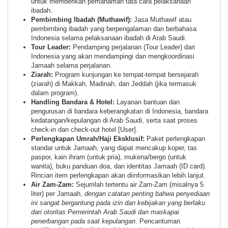
untuk memberikan pemahaman tata cara pelaksanaan
ibadah.
Pembimbing Ibadah (Muthawif):
Jasa Muthawif atau
pembimbing ibadah yang berpengalaman dan berbahasa
Indonesia selama pelaksanaan ibadah di Arab Saudi.
Tour Leader:
Pendamping perjalanan (Tour Leader) dari
Indonesia yang akan mendampingi dan mengkoordinasi
Jamaah selama perjalanan.
Ziarah:
Program kunjungan ke tempat-tempat bersejarah
(ziarah) di Makkah, Madinah, dan Jeddah (jika termasuk
dalam program).
Handling Bandara & Hotel:
Layanan bantuan dan
pengurusan di bandara keberangkatan di Indonesia, bandara
kedatangan/kepulangan di Arab Saudi, serta saat proses
check-in dan check-out hotel [User].
Perlengkapan Umrah/Haji Eksklusif:
Paket perlengkapan
standar untuk Jamaah, yang dapat mencakup koper, tas
paspor, kain ihram (untuk pria), mukena/bergo (untuk
wanita), buku panduan doa, dan identitas Jamaah (ID card).
Rincian item perlengkapan akan diinformasikan lebih lanjut.
Air Zam-Zam:
Sejumlah tertentu air Zam-Zam (misalnya 5
liter) per Jamaah,
dengan catatan penting bahwa penyediaan
ini sangat bergantung pada izin dan kebijakan yang berlaku
dari otoritas Pemerintah Arab Saudi dan maskapai
penerbangan pada saat kepulangan
. Pencantuman