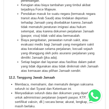
penerbangan.
Kerugian atau biaya tambahan yang timbul akibat
terjadinya Force Majeure.
Penolakan masuk ke suatu negara (termasuk negara
transit atau Arab Saudi) atau tindakan deportasi
terhadap Jamaah yang disebabkan karena Jamaah
tidak mematuhi peraturan imigrasi atau hukum
setempat, atau karena dokumen perjalanan Jamaah
(paspor, visa) tidak valid atau bermasalah.
Biaya pengobatan, perawatan rumah sakit, atau
evakuasi medis bagi Jamaah yang mengalami sakit
atau kecelakaan selama perjalanan, kecuali sejauh
yang ditanggung oleh polis asuransi perjalanan yang
dimiliki Jamaah (jika ada).
Setiap bagian dari layanan atau fasilitas dalam paket
yang tidak digunakan atau tidak dinikmati oleh Jamaah
atas kemauan atau pilihan Jamaah sendiri.
12.2. Tanggung Jawab Jamaah
Membaca, memahami, dan mematuhi dengan saksama
seluruh isi dari Syarat dan Ketentuan ini.
Menyediakan seluruh data dan dokumen yang diperlukan
untuk administrasi perjalanan (seperti paspor, KTP, KK, foto,
sertifikat vaksin, dll.) secara benar, akurat, lengkap, dan
masih berlaku.