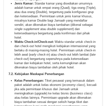
Jenis Kamar:
Standar kamar yang disediakan umumnya
adalah kamar untuk empat orang (Quad), tiga orang (Triple),
atau dua orang (Double), tergantung pada konfigurasi grup
dan ketersediaan. Permintaan untuk jenis kamar khusus,
misalnya kamar Double bagi Jamaah yang mendaftar
sendiri, akan dikenakan biaya tambahan (dikenal sebagai
single supplement
atau
double supplement
) dan
ketersediaannya bergantung pada konfirmasi dari pihak
hotel.
Waktu Check-in/Check-out:
Waktu standar untuk check-in
dan check-out hotel mengikuti kebijakan internasional yang
berlaku di masing-masing hotel. Permintaan untuk check-in
lebih awal (
early check-in
) atau check-out lebih lambat (
late
check-out
) bergantung sepenuhnya pada ketersediaan
kamar dan kebijakan hotel, serta kemungkinan akan
dikenakan biaya tambahan oleh pihak hotel.
7.2. Kebijakan Maskapai Penerbangan
Kelas Penerbangan:
Tiket pesawat yang termasuk dalam
paket adalah untuk kelas ekonomi (
economy class
), kecuali
jika ada permintaan khusus dari Jamaah untuk
meningkatkan (
upgrade
) ke kelas bisnis (
business class
)
atau kelas lainnya. Permintaan upgrade akan dikenakan
biaya tambahan sesuai dengan selisih harga tiket dan