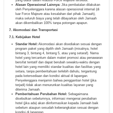
yang diatur dalam klausul Force Majeure tersebut.
Alasan Operasional Lainnya:
Jika pembatalan dilakukan
oleh Penyelenggara karena alasan operasional internal (di
luar Force Majeure atau kesalahan dari pihak Jamaah),
maka seluruh biaya yang telah dibayarkan oleh Jamaah
akan dikembalikan 100% tanpa potongan apapun.
7. Akomodasi dan Transportasi
7.1. Kebijakan Hotel
Standar Hotel:
Akomodasi akan disediakan sesuai dengan
program paket yang dipilih oleh Jamaah (misalnya, hotel
bintang 3, bintang 4, bintang 5, atau yang setaraf). Nama
hotel yang tercantum dalam materi promosi atau penawaran
bersifat tentatif dan dapat berubah sewaktu-waktu dengan
hotel lain yang memiliki standar kualitas dan fasilitas yang
setara, tanpa pemberitahuan terlebih dahulu, tergantung
pada ketersediaan dan kondisi aktual di lapangan.
Penyelenggara menjamin bahwa penggantian hotel (jika
terjadi) tidak akan menurunkan kualitas layanan yang
diterima Jamaah.
Pemberitahuan Perubahan Hotel:
Sebagaimana
disebutkan sebelumnya, informasi mengenai perubahan
hotel (jika ada) akan diinformasikan kepada Jamaah baik
sebelum ataupun sesudah keberangkatan sesuai dengan
kondisi di lapangan.