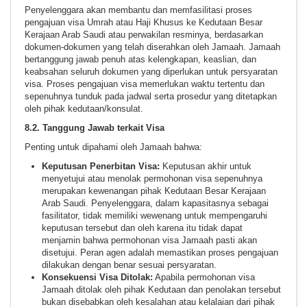
Penyelenggara akan membantu dan memfasilitasi proses
pengajuan visa Umrah atau Haji Khusus ke Kedutaan Besar
Kerajaan Arab Saudi atau perwakilan resminya, berdasarkan
dokumen-dokumen yang telah diserahkan oleh Jamaah. Jamaah
bertanggung jawab penuh atas kelengkapan, keaslian, dan
keabsahan seluruh dokumen yang diperlukan untuk persyaratan
visa. Proses pengajuan visa memerlukan waktu tertentu dan
sepenuhnya tunduk pada jadwal serta prosedur yang ditetapkan
oleh pihak kedutaan/konsulat.
8.2. Tanggung Jawab terkait Visa
Penting untuk dipahami oleh Jamaah bahwa:
Keputusan Penerbitan Visa:
Keputusan akhir untuk
menyetujui atau menolak permohonan visa sepenuhnya
merupakan kewenangan pihak Kedutaan Besar Kerajaan
Arab Saudi. Penyelenggara, dalam kapasitasnya sebagai
fasilitator, tidak memiliki wewenang untuk mempengaruhi
keputusan tersebut dan oleh karena itu tidak dapat
menjamin bahwa permohonan visa Jamaah pasti akan
disetujui. Peran agen adalah memastikan proses pengajuan
dilakukan dengan benar sesuai persyaratan.
Konsekuensi Visa Ditolak:
Apabila permohonan visa
Jamaah ditolak oleh pihak Kedutaan dan penolakan tersebut
bukan disebabkan oleh kesalahan atau kelalaian dari pihak