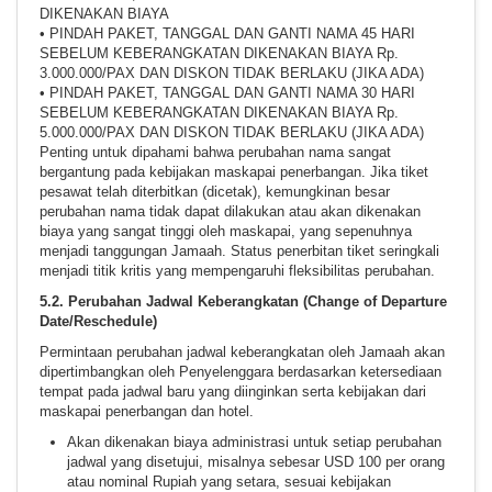
DIKENAKAN BIAYA
• PINDAH PAKET, TANGGAL DAN GANTI NAMA 45 HARI
SEBELUM KEBERANGKATAN DIKENAKAN BIAYA Rp.
3.000.000/PAX DAN DISKON TIDAK BERLAKU (JIKA ADA)
• PINDAH PAKET, TANGGAL DAN GANTI NAMA 30 HARI
SEBELUM KEBERANGKATAN DIKENAKAN BIAYA Rp.
5.000.000/PAX DAN DISKON TIDAK BERLAKU (JIKA ADA)
Penting untuk dipahami bahwa perubahan nama sangat
bergantung pada kebijakan maskapai penerbangan. Jika tiket
pesawat telah diterbitkan (dicetak), kemungkinan besar
perubahan nama tidak dapat dilakukan atau akan dikenakan
biaya yang sangat tinggi oleh maskapai, yang sepenuhnya
menjadi tanggungan Jamaah. Status penerbitan tiket seringkali
menjadi titik kritis yang mempengaruhi fleksibilitas perubahan.
5.2. Perubahan Jadwal Keberangkatan (Change of Departure
Date/Reschedule)
Permintaan perubahan jadwal keberangkatan oleh Jamaah akan
dipertimbangkan oleh Penyelenggara berdasarkan ketersediaan
tempat pada jadwal baru yang diinginkan serta kebijakan dari
maskapai penerbangan dan hotel.
Akan dikenakan biaya administrasi untuk setiap perubahan
jadwal yang disetujui, misalnya sebesar USD 100 per orang
atau nominal Rupiah yang setara, sesuai kebijakan