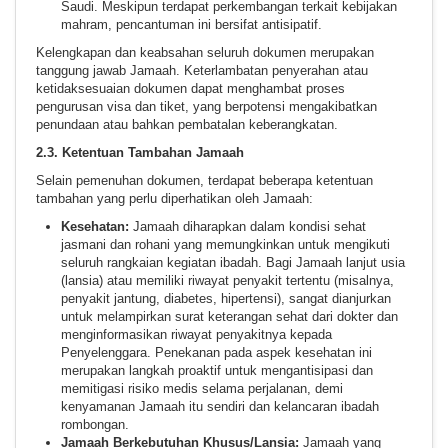
Saudi. Meskipun terdapat perkembangan terkait kebijakan
mahram, pencantuman ini bersifat antisipatif.
Kelengkapan dan keabsahan seluruh dokumen merupakan
tanggung jawab Jamaah. Keterlambatan penyerahan atau
ketidaksesuaian dokumen dapat menghambat proses
pengurusan visa dan tiket, yang berpotensi mengakibatkan
penundaan atau bahkan pembatalan keberangkatan.
2.3. Ketentuan Tambahan Jamaah
Selain pemenuhan dokumen, terdapat beberapa ketentuan
tambahan yang perlu diperhatikan oleh Jamaah:
Kesehatan:
Jamaah diharapkan dalam kondisi sehat
jasmani dan rohani yang memungkinkan untuk mengikuti
seluruh rangkaian kegiatan ibadah. Bagi Jamaah lanjut usia
(lansia) atau memiliki riwayat penyakit tertentu (misalnya,
penyakit jantung, diabetes, hipertensi), sangat dianjurkan
untuk melampirkan surat keterangan sehat dari dokter dan
menginformasikan riwayat penyakitnya kepada
Penyelenggara. Penekanan pada aspek kesehatan ini
merupakan langkah proaktif untuk mengantisipasi dan
memitigasi risiko medis selama perjalanan, demi
kenyamanan Jamaah itu sendiri dan kelancaran ibadah
rombongan.
Jamaah Berkebutuhan Khusus/Lansia:
Jamaah yang