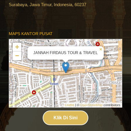
Surabaya, Jawa Timur, Indonesia, 60237
MAPS KANTOR PUSAT
+
×
JANNAH FIRDAUS TOUR & TRAVEL
−
Leaflet
| ©
OpenStreetMap
contributors
Klik Di Sini