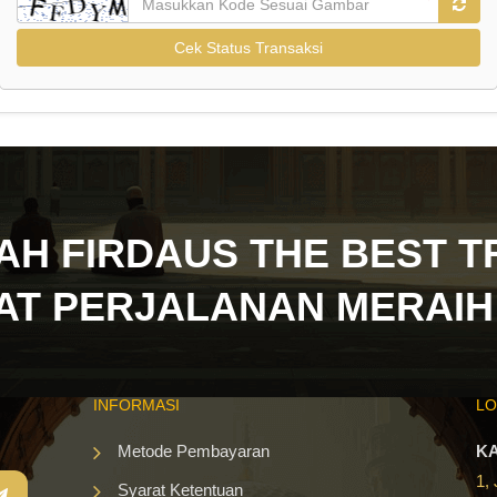
Cek Status Transaksi
AH FIRDAUS THE BEST T
AT PERJALANAN MERAIH
INFORMASI
LO
Metode Pembayaran
KA
1,
Syarat Ketentuan