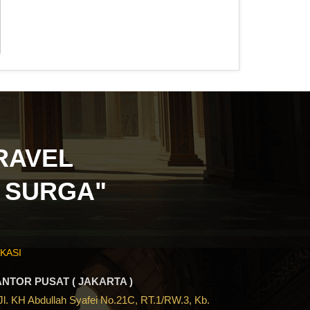
RAVEL
 SURGA"
KASI
NTOR PUSAT ( JAKARTA )
 Jl. KH Abdullah Syafei No.21C, RT.1/RW.3, Kb.