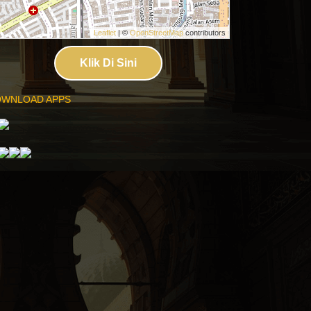
Leaflet
| ©
OpenStreetMap
contributors
Klik Di Sini
WNLOAD APPS