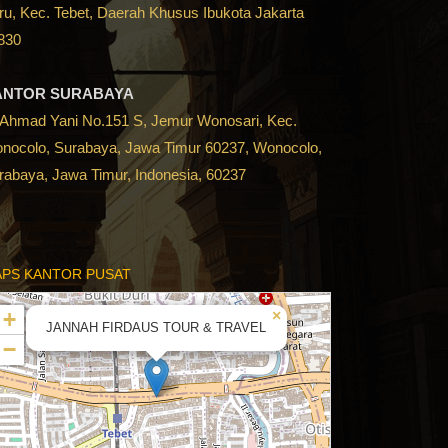
ru, Kec. Tebet, Daerah Khusus Ibukota Jakarta
830
ANTOR SURABAYA
. Ahmad Yani No.151 S, Jemur Wonosari, Kec.
nocolo, Surabaya, Jawa Timur 60237, Wonocolo,
rabaya, Jawa Timur, Indonesia, 60237
PS KANTOR PUSAT
+
×
JANNAH FIRDAUS TOUR & TRAVEL
−