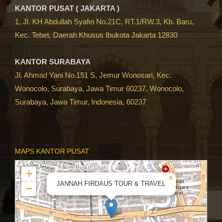
KANTOR PUSAT ( JAKARTA )
1, Jl. KH Abdullah Syafei No.21C, RT.1/RW.3, Kb. Baru,
Kec. Tebet, Daerah Khusus Ibukota Jakarta 12830
KANTOR SURABAYA
Jl. Ahmad Yani No.151 S, Jemur Wonosari, Kec.
Wonocolo, Surabaya, Jawa Timur 60237, Wonocolo,
Surabaya, Jawa Timur, Indonesia, 60237
MAPS KANTOR PUSAT
+
×
JANNAH FIRDAUS TOUR & TRAVEL
−