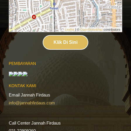
Leaflet
| ©
OpenStreetMap
contributors
Klik Di Sini
PEMBAYARAN
KONTAK KAMI
Email Jannah Firdaus
info@jannahfirdaus.com
Call Center Jannah Firdaus
021 22909260