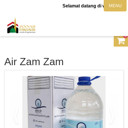
MENU
Selamat datang di website jan
0
Air Zam Zam