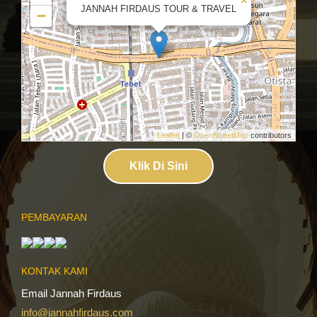
×
JANNAH FIRDAUS TOUR & TRAVEL
−
Leaflet
| ©
OpenStreetMap
contributors
Klik Di Sini
PEMBAYARAN
KONTAK KAMI
Email Jannah Firdaus
info@jannahfirdaus.com