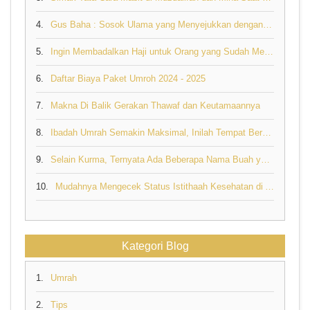
4.
Gus Baha : Sosok Ulama yang Menyejukkan dengan Nasehat Bijaknya tentang Rezeki
5.
Ingin Membadalkan Haji untuk Orang yang Sudah Meninggal, Bolehkah?
6.
Daftar Biaya Paket Umroh 2024 - 2025
7.
Makna Di Balik Gerakan Thawaf dan Keutamaannya
8.
Ibadah Umrah Semakin Maksimal, Inilah Tempat Berdoa yang Mustajab di Tanah Suci
9.
Selain Kurma, Ternyata Ada Beberapa Nama Buah yang Disebut di Al Quran
10.
Mudahnya Mengecek Status Istithaah Kesehatan di Aplikasi Sebagai Syarat Pelunasan Biaya Haji
Kategori Blog
1.
Umrah
2.
Tips