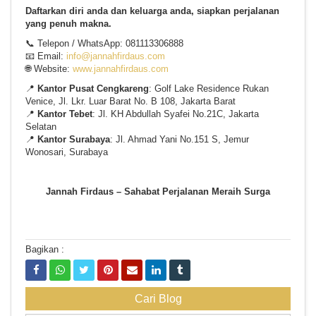
Daftarkan diri anda dan keluarga anda, siapkan perjalanan
yang penuh makna.
📞 Telepon / WhatsApp: 081113306888
📧 Email:
info@jannahfirdaus.com
🌐 Website:
www.jannahfirdaus.com
📍
Kantor Pusat Cengkareng
: Golf Lake Residence Rukan
Venice, Jl. Lkr. Luar Barat No. B 108, Jakarta Barat
📍
Kantor Tebet
: Jl. KH Abdullah Syafei No.21C, Jakarta
Selatan
📍
Kantor Surabaya
: Jl. Ahmad Yani No.151 S, Jemur
Wonosari, Surabaya
Jannah Firdaus – Sahabat Perjalanan Meraih Surga
Bagikan :
Cari Blog