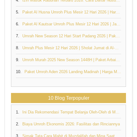
4.
Izin Masuk Raudhah Terbaru 2026: Cara Daftar Nusuk, Syarat & Booking Lengkap
5.
Paket Al Husna Umroh Plus Mesir 12 Hari 2026 | Harga & Jadwal
6.
Paket Al Kautsar Umroh Plus Mesir 12 Hari 2026 | Jannah Firdaus
7.
Umrah New Season 12 Hari Start Padang 2026 | Paket Al Husna Mulai Rp31,5 Juta
8.
Umrah Plus Mesir 12 Hari 2026 | Sholat Jumat di Al-Azhar & Masjidil Haram
9.
Umroh Murah 2025 New Season 1448H | Paket Arbain 16 Hari Mulai Rp32,6 Juta
10.
Paket Umroh Aden 2026 Landing Madinah | Harga Mulai Rp32,6 Juta - Jannah Firdaus
10 Blog Terpopuler
1.
Ini Dia Rekomendasi Tempat Belanja Oleh-Oleh di Makkah yang Perlu Anda Ketahui
2.
Biaya Umroh Ekonomis 2026: Fasilitas dan Rinciannya
3.
Simak Tata Cara Mabit di Muzdalifah dan Mina Saat Berhaji