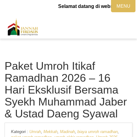
MENU
Selamat datang di website jannahfi
Paket Umroh Itikaf
Ramadhan 2026 – 16
Hari Eksklusif Bersama
Syekh Muhammad Jaber
& Ustad Daeng Syawal
Kategori :
Umrah
,
Mekkah
,
Madinah
,
biaya umroh ramadhan
,