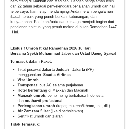
berbintang di Makkah dan Madinah. Dengan pengalaman lebih
dari 22 tahun sebagai penyelenggara perjalanan umroh dan haji
terpercaya, kami siap mendampingi Anda meraih pengalaman
ibadah terbaik yang penuh berkah, ketenangan, dan
kenyamanan. Pastikan Anda dan keluarga menjadi bagian dari
perjalanan spiritual yang penuh makna di bulan Ramadhan 1447
H ini.
Ekslusif Umroh Itikaf Ramadhan 2026 16 Hari
Bersama Syekh Muhammad Jaber dan Ustad Daeng Syawal
Termasuk dalam Paket:
Tiket pesawat
Jakarta Jeddah - Jakarta
(PP)
menggunakan
Saudia Airlines
Visa Umroh
Transportasi bus AC selama perjalanan
Hotel berbintang
di Makkah dan Madinah
Manasik umroh
, pembimbing berbahasa Indonesia,
dan
muthawif profesional
Perlengkapan umroh
(koper, mukena/ikhram, tas, dll.)
Air Zamzam
5 liter (jika diperbolehkan)
Sertifikat umroh dan ziarah
Tidak Termasuk: