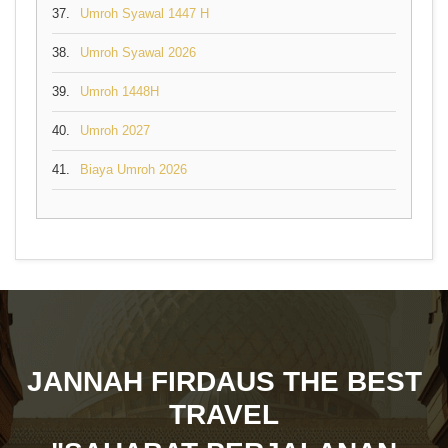
37.
Umroh Syawal 1447 H
38.
Umroh Syawal 2026
39.
Umroh 1448H
40.
Umroh 2027
41.
Biaya Umroh 2026
JANNAH FIRDAUS THE BEST
TRAVEL