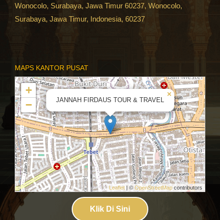
Wonocolo, Surabaya, Jawa Timur 60237, Wonocolo,
Surabaya, Jawa Timur, Indonesia, 60237
MAPS KANTOR PUSAT
+
×
JANNAH FIRDAUS TOUR & TRAVEL
−
Leaflet
| ©
OpenStreetMap
contributors
Klik Di Sini