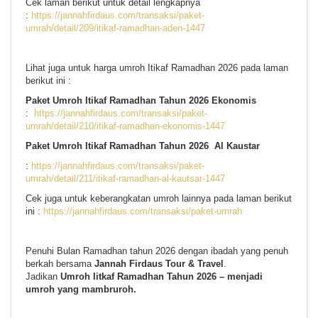
Cek laman berikut untuk detail lengkapnya
:
https://jannahfirdaus.com/transaksi/paket-
umrah/detail/209/itikaf-ramadhan-aden-1447
Lihat juga untuk harga umroh Itikaf Ramadhan 2026 pada laman
berikut ini :
Paket Umroh Itikaf Ramadhan Tahun 2026 Ekonomis
:
https://jannahfirdaus.com/transaksi/paket-
umrah/detail/210/itikaf-ramadhan-ekonomis-1447
Paket Umroh Itikaf Ramadhan Tahun 2026 Al Kaustar
:
https://jannahfirdaus.com/transaksi/paket-
umrah/detail/211/itikaf-ramadhan-al-kautsar-1447
Cek juga untuk keberangkatan umroh lainnya pada laman berikut
ini :
https://jannahfirdaus.com/transaksi/paket-umrah
Penuhi Bulan Ramadhan tahun 2026 dengan ibadah yang penuh
berkah bersama
Jannah Firdaus Tour & Travel
.
Jadikan
Umroh Iitkaf Ramadhan Tahun 2026 – menjadi
umroh yang mambruroh.