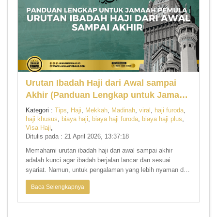
Urutan Ibadah Haji dari Awal sampai
Akhir (Panduan Lengkap untuk Jamaah
Pemula)
Kategori :
Tips
,
Haji
,
Mekkah
,
Madinah
,
viral
,
haji furoda
,
haji khusus
,
biaya haji
,
biaya haji furoda
,
biaya haji plus
,
Visa Haji
,
Ditulis pada : 21 April 2026, 13:37:18
Memahami urutan ibadah haji dari awal sampai akhir
adalah kunci agar ibadah berjalan lancar dan sesuai
syariat. Namun, untuk pengalaman yang lebih nyaman dan
khusyuk, dukunga
Baca Selengkapnya