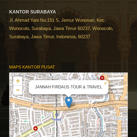
KANTOR SURABAYA
Jl. Ahmad Yani No.151 S, Jemur Wonosari, Kec.
Wonocolo, Surabaya, Jawa Timur 60237, Wonocolo,
Surabaya, Jawa Timur, Indonesia, 60237
MAPS KANTOR PUSAT
+
×
JANNAH FIRDAUS TOUR & TRAVEL
−