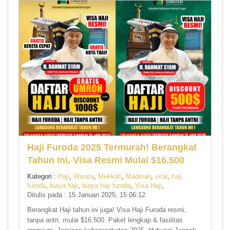
Haji Furoda 2025 Termurah! Berangkat
Tahun Ini, Visa Resmi Mulai $16.500
Kategori :
Haji
,
Wisata
,
Mekkah
,
Madinah
,
viral
,
haji
furoda
,
biaya haji
,
biaya haji furoda
,
Visa Haji
,
Ditulis pada : 15 Januari 2025, 15:06:12
Berangkat Haji tahun ini juga! Visa Haji Furoda resmi,
tanpa antri, mulai $16.500. Paket lengkap & fasilitas