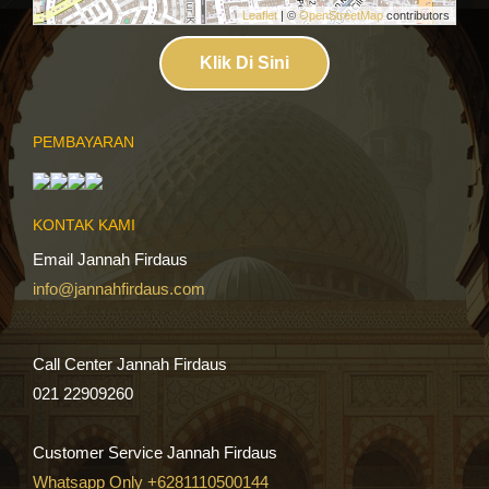
Leaflet
| ©
OpenStreetMap
contributors
Klik Di Sini
PEMBAYARAN
KONTAK KAMI
Email Jannah Firdaus
info@jannahfirdaus.com
Call Center Jannah Firdaus
021 22909260
Customer Service Jannah Firdaus
Whatsapp Only +6281110500144