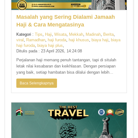
Masalah yang Sering Dialami Jamaah
Haji & Cara Mengatasinya
Kategori :
Tips
,
Haji
,
Wisata
,
Mekkah
,
Madinah
,
Berita
,
viral
,
Ramadhan
,
haji furoda
,
haji khusus
,
biaya haji
,
biaya
haji furoda
,
biaya haji plus
,
Ditulis pada : 23 April 2026, 14:24:08
Perjalanan haji memang penuh tantangan, tapi di situlah
letak nilai kesabaran dan keikhlasan. Dengan persiapan
yang baik, setiap hambatan bisa dilalui dengan lebih
ringan.
Baca Selengkapnya