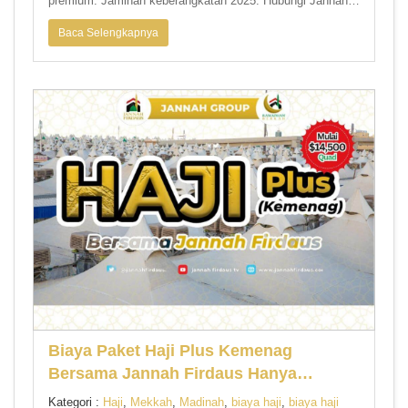
premium. Jaminan keberangkatan 2025. Hubungi Jannah
Firdaus Tour &
Baca Selengkapnya
Biaya Paket Haji Plus Kemenag
Bersama Jannah Firdaus Hanya
$14,500, Visa Resmi Kemenag!
Kategori :
Haji
,
Mekkah
,
Madinah
,
biaya haji
,
biaya haji