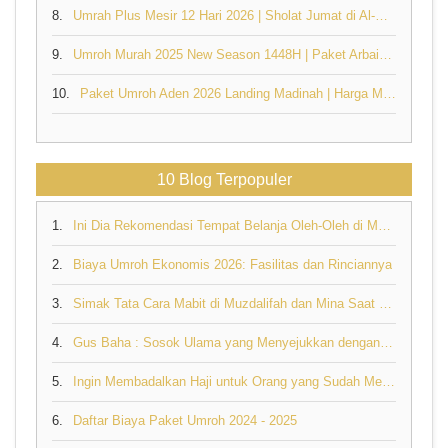
8.
Umrah Plus Mesir 12 Hari 2026 | Sholat Jumat di Al-Azhar & Masjidil Haram
9.
Umroh Murah 2025 New Season 1448H | Paket Arbain 16 Hari Mulai Rp32,6 Juta
10.
Paket Umroh Aden 2026 Landing Madinah | Harga Mulai Rp32,6 Juta - Jannah Firdaus
10 Blog Terpopuler
1.
Ini Dia Rekomendasi Tempat Belanja Oleh-Oleh di Makkah yang Perlu Anda Ketahui
2.
Biaya Umroh Ekonomis 2026: Fasilitas dan Rinciannya
3.
Simak Tata Cara Mabit di Muzdalifah dan Mina Saat Berhaji
4.
Gus Baha : Sosok Ulama yang Menyejukkan dengan Nasehat Bijaknya tentang Rezeki
5.
Ingin Membadalkan Haji untuk Orang yang Sudah Meninggal, Bolehkah?
6.
Daftar Biaya Paket Umroh 2024 - 2025