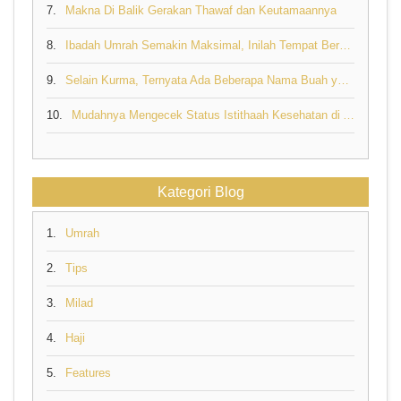
7.
Makna Di Balik Gerakan Thawaf dan Keutamaannya
8.
Ibadah Umrah Semakin Maksimal, Inilah Tempat Berdoa yang Mustajab di Tanah Suci
9.
Selain Kurma, Ternyata Ada Beberapa Nama Buah yang Disebut di Al Quran
10.
Mudahnya Mengecek Status Istithaah Kesehatan di Aplikasi Sebagai Syarat Pelunasan Biaya Haji
Kategori Blog
1.
Umrah
2.
Tips
3.
Milad
4.
Haji
5.
Features