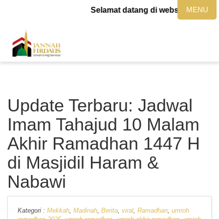
MENU
Selamat datang di website jannahfir
Update Terbaru: Jadwal
Imam Tahajud 10 Malam
Akhir Ramadhan 1447 H
di Masjidil Haram &
Nabawi
Kategori :
Mekkah
,
Madinah
,
Berita
,
viral
,
Ramadhan
,
umroh