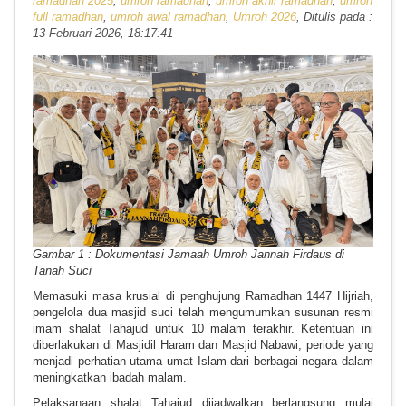
ramadhan 2025
,
umroh ramadhan
,
umroh akhir ramadhan
,
umroh
full ramadhan
,
umroh awal ramadhan
,
Umroh 2026
, Ditulis pada :
13 Februari 2026, 18:17:41
Gambar 1 : Dokumentasi Jamaah Umroh Jannah Firdaus di
Tanah Suci
Memasuki masa krusial di penghujung Ramadhan 1447 Hijriah,
pengelola dua masjid suci telah mengumumkan susunan resmi
imam shalat Tahajud untuk 10 malam terakhir. Ketentuan ini
diberlakukan di Masjidil Haram dan Masjid Nabawi, periode yang
menjadi perhatian utama umat Islam dari berbagai negara dalam
meningkatkan ibadah malam.
Pelaksanaan shalat Tahajud dijadwalkan berlangsung mulai