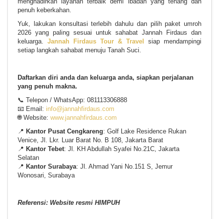
menghadirkan layanan terbaik demi ibadah yang tenang dan
penuh keberkahan.
Yuk, lakukan konsultasi terlebih dahulu dan pilih paket umroh
2026 yang paling sesuai untuk sahabat Jannah Firdaus dan
keluarga.
Jannah Firdaus Tour & Travel
siap mendampingi
setiap langkah sahabat menuju Tanah Suci.
Daftarkan diri anda dan keluarga anda, siapkan perjalanan
yang penuh makna.
📞 Telepon / WhatsApp: 081113306888
📧 Email:
info@jannahfirdaus.com
🌐 Website:
www.jannahfirdaus.com
📍
Kantor Pusat Cengkareng
: Golf Lake Residence Rukan
Venice, Jl. Lkr. Luar Barat No. B 108, Jakarta Barat
📍
Kantor Tebet
: Jl. KH Abdullah Syafei No.21C, Jakarta
Selatan
📍
Kantor Surabaya
: Jl. Ahmad Yani No.151 S, Jemur
Wonosari, Surabaya
Referensi: Website resmi HIMPUH