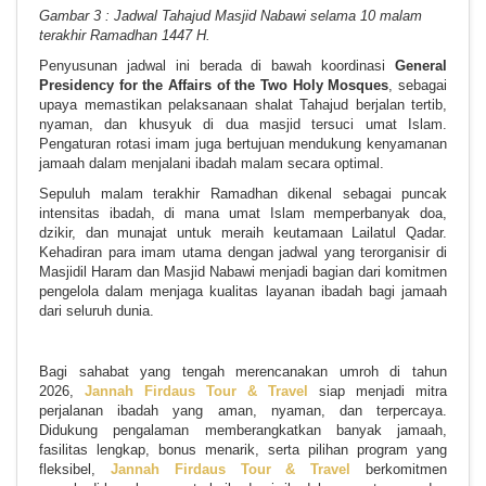
Gambar 3 : Jadwal Tahajud Masjid Nabawi selama 10 malam
terakhir Ramadhan 1447 H.
Penyusunan jadwal ini berada di bawah koordinasi
General
Presidency for the Affairs of the Two Holy Mosques
, sebagai
upaya memastikan pelaksanaan shalat Tahajud berjalan tertib,
nyaman, dan khusyuk di dua masjid tersuci umat Islam.
Pengaturan rotasi imam juga bertujuan mendukung kenyamanan
jamaah dalam menjalani ibadah malam secara optimal.
Sepuluh malam terakhir Ramadhan dikenal sebagai puncak
intensitas ibadah, di mana umat Islam memperbanyak doa,
dzikir, dan munajat untuk meraih keutamaan Lailatul Qadar.
Kehadiran para imam utama dengan jadwal yang terorganisir di
Masjidil Haram dan Masjid Nabawi menjadi bagian dari komitmen
pengelola dalam menjaga kualitas layanan ibadah bagi jamaah
dari seluruh dunia.
Bagi sahabat yang tengah merencanakan umroh di tahun
2026,
Jannah Firdaus Tour & Travel
siap menjadi mitra
perjalanan ibadah yang aman, nyaman, dan terpercaya.
Didukung pengalaman memberangkatkan banyak jamaah,
fasilitas lengkap, bonus menarik, serta pilihan program yang
fleksibel,
Jannah Firdaus Tour & Travel
berkomitmen