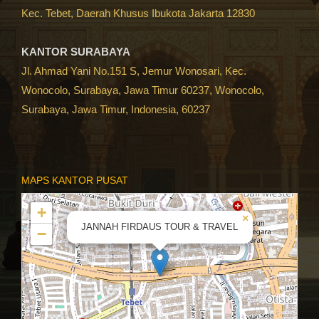
Kec. Tebet, Daerah Khusus Ibukota Jakarta 12830
KANTOR SURABAYA
Jl. Ahmad Yani No.151 S, Jemur Wonosari, Kec.
Wonocolo, Surabaya, Jawa Timur 60237, Wonocolo,
Surabaya, Jawa Timur, Indonesia, 60237
MAPS KANTOR PUSAT
+
×
JANNAH FIRDAUS TOUR & TRAVEL
−