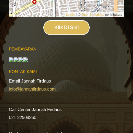
Leaflet
| ©
OpenStreetMap
contributors
Klik Di Sini
PEMBAYARAN
KONTAK KAMI
Email Jannah Firdaus
info@jannahfirdaus.com
Call Center Jannah Firdaus
021 22909260