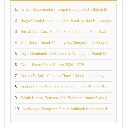
1.
Ini Dia Rekomendasi Tempat Belanja Oleh-Oleh di Makkah yang Perlu Anda Ketahui
2.
Biaya Umroh Ekonomis 2026: Fasilitas dan Rinciannya
3.
Simak Tata Cara Mabit di Muzdalifah dan Mina Saat Berhaji
4.
Gus Baha : Sosok Ulama yang Menyejukkan dengan Nasehat Bijaknya tentang Rezeki
5.
Ingin Membadalkan Haji untuk Orang yang Sudah Meninggal, Bolehkah?
6.
Daftar Biaya Paket Umroh 2024 - 2025
7.
Makna Di Balik Gerakan Thawaf dan Keutamaannya
8.
Ibadah Umrah Semakin Maksimal, Inilah Tempat Berdoa yang Mustajab di Tanah Suci
9.
Selain Kurma, Ternyata Ada Beberapa Nama Buah yang Disebut di Al Quran
10.
Mudahnya Mengecek Status Istithaah Kesehatan di Aplikasi Sebagai Syarat Pelunasan Biaya Haji