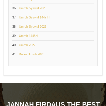
36.
Umroh Syawal 2025
37.
Umroh Syawal 1447 H
38.
Umroh Syawal 2026
39.
Umroh 1448H
40.
Umroh 2027
41.
Biaya Umroh 2026
JANNAH FIRDAUS THE BEST