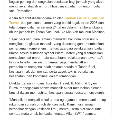
bagian penting dari rangkaian persiapan bagi jamaah yang akan
menunaikan ibadah umroh, khususnya pada momentum bulan
suci Ramadhan.
Acara tersebut diselenggarakan oleh
Jannah Firdaus Tour dan
Travel
, biro perjalanan umroh yang berdiri sejak tahun 2003 dan
telah berpengalaman selama 24 tahun dalam memberangkatkan
ribuan jamaah ke Tanah Suci, baik ke Mekkah maupun Madinah.
Sejak pagi hari, para jamaah memadati ballroom hotel untuk
mengikuti rangkaian manasik yang dirancang guna memberikan
pemahaman komprehensif terkait tata cara pelaksanaan ibadah
umroh sesuai tuntunan syariat Islam. Materi yang disampaikan
mencakup niat umroh, tata cara ihram, pelaksanaan tawaf, sa’i,
hingga tahallul. Selain itu, jamaah juga mendapatkan
pembekalan mengenai adab selama berada di Tanah Suci,
kesiapan fisik dan mental, serta aspek teknis perjalanan,
kesehatan, dan koordinasi dalam rombongan.
Direktur Jannah Firdaus Tour dan Travel,
H. Rahmat Syam
Putra
, menegaskan bahwa manasik akbar merupakan elemen
krusial dalam memastikan kesiapan jamaah secara menyeluruh.
“Manasik ini menjadi bekal utama agar jamaah memahami setiap
rukun dan sunnah umroh dengan baik. Kami ingin jamaah
berangkat dengan kesiapan ilmu, mental, serta niat yang lurus
semata-mata untuk beribadah kepada Allah SWT,” ujarnya.