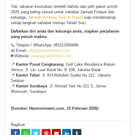
Yuk, lakukan konsultasi terlebih dahulu dan pilih paket umroh
2026 yang paling sesuai untuk sahabat Jannah Firdaus dan
keluarga.
Jannah Firdaus Tour & Travel
siap mendampingi
setiap langkah sahabat menuju Tanah Suci.
Daftarkan diri anda dan keluarga anda, siapkan perjalanan
yang penuh makna.
📞 Telepon / WhatsApp: 081113306888
📧 Email:
info@jannahfirdaus.com
🌐 Website:
www.jannahfirdaus.com
📍
Kantor Pusat Cengkareng
: Golf Lake Residence Rukan
Venice, Jl. Lkr. Luar Barat No. B 108, Jakarta Barat
📍
Kantor Tebet
: Jl. KH Abdullah Syafei No.21C, Jakarta
Selatan
📍
Kantor Surabaya
: Jl. Ahmad Yani No.151 S, Jemur
Wonosari, Surabaya
(Sumber: Harmoninews.com, 15 Februari 2026)
Bagikan :