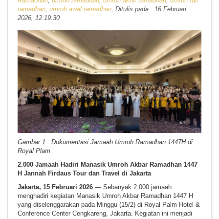
Ramadhan
,
umroh ramadhan
,
umroh akhir ramadhan
,
umroh full
ramadhan
,
umroh awal ramadhan
, Ditulis pada : 16 Februari
2026, 12:19:30
Gambar 1 : Dokumentasi Jamaah Umroh Ramadhan 1447H di
Royal Plam
2
.000 Jamaah Hadiri Manasik Umroh Akbar Ramadhan 1447
H Jannah Firdaus Tour dan Travel di Jakarta
Jakarta, 15 Februari 2026
— Sebanyak 2.000 jamaah
menghadiri kegiatan Manasik Umroh Akbar Ramadhan 1447 H
yang diselenggarakan pada Minggu (15/2) di Royal Palm Hotel &
Conference Center Cengkareng, Jakarta. Kegiatan ini menjadi