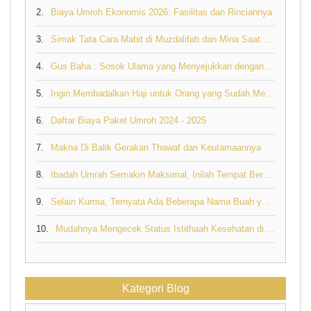
2.
Biaya Umroh Ekonomis 2026: Fasilitas dan Rinciannya
3.
Simak Tata Cara Mabit di Muzdalifah dan Mina Saat Berhaji
4.
Gus Baha : Sosok Ulama yang Menyejukkan dengan Nasehat Bijaknya tentang Rezeki
5.
Ingin Membadalkan Haji untuk Orang yang Sudah Meninggal, Bolehkah?
6.
Daftar Biaya Paket Umroh 2024 - 2025
7.
Makna Di Balik Gerakan Thawaf dan Keutamaannya
8.
Ibadah Umrah Semakin Maksimal, Inilah Tempat Berdoa yang Mustajab di Tanah Suci
9.
Selain Kurma, Ternyata Ada Beberapa Nama Buah yang Disebut di Al Quran
10.
Mudahnya Mengecek Status Istithaah Kesehatan di Aplikasi Sebagai Syarat Pelunasan Biaya Haji
Kategori Blog