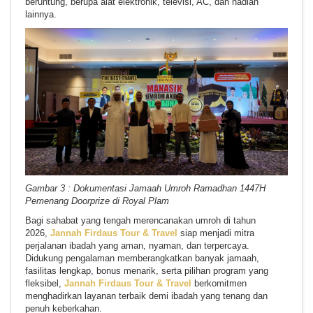
beruntung, berupa alat elektronik, televisi, AC, dan hadiah
lainnya.
Gambar 3 : Dokumentasi Jamaah Umroh Ramadhan 1447H
Pemenang Doorprize di Royal Plam
Bagi sahabat yang tengah merencanakan umroh di tahun
2026,
Jannah Firdaus Tour & Travel
siap menjadi mitra
perjalanan ibadah yang aman, nyaman, dan terpercaya.
Didukung pengalaman memberangkatkan banyak jamaah,
fasilitas lengkap, bonus menarik, serta pilihan program yang
fleksibel,
Jannah Firdaus Tour & Travel
berkomitmen
menghadirkan layanan terbaik demi ibadah yang tenang dan
penuh keberkahan.