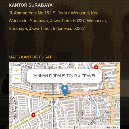
KANTOR SURABAYA
Jl. Ahmad Yani No.151 S, Jemur Wonosari, Kec.
Wonocolo, Surabaya, Jawa Timur 60237, Wonocolo,
Surabaya, Jawa Timur, Indonesia, 60237
MAPS KANTOR PUSAT
+
×
JANNAH FIRDAUS TOUR & TRAVEL
−
Leaflet
| ©
OpenStreetMap
contributors