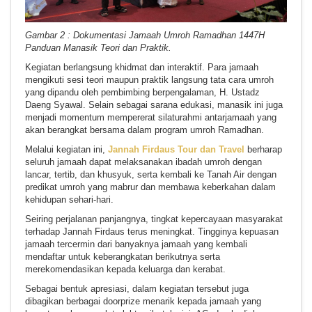
Gambar 2 : Dokumentasi Jamaah Umroh Ramadhan 1447H
Panduan Manasik Teori dan Praktik.
Kegiatan berlangsung khidmat dan interaktif. Para jamaah
mengikuti sesi teori maupun praktik langsung tata cara umroh
yang dipandu oleh pembimbing berpengalaman, H. Ustadz
Daeng Syawal. Selain sebagai sarana edukasi, manasik ini juga
menjadi momentum mempererat silaturahmi antarjamaah yang
akan berangkat bersama dalam program umroh Ramadhan.
Melalui kegiatan ini,
Jannah Firdaus Tour dan Travel
berharap
seluruh jamaah dapat melaksanakan ibadah umroh dengan
lancar, tertib, dan khusyuk, serta kembali ke Tanah Air dengan
predikat umroh yang mabrur dan membawa keberkahan dalam
kehidupan sehari-hari.
Seiring perjalanan panjangnya, tingkat kepercayaan masyarakat
terhadap Jannah Firdaus terus meningkat. Tingginya kepuasan
jamaah tercermin dari banyaknya jamaah yang kembali
mendaftar untuk keberangkatan berikutnya serta
merekomendasikan kepada keluarga dan kerabat.
Sebagai bentuk apresiasi, dalam kegiatan tersebut juga
dibagikan berbagai doorprize menarik kepada jamaah yang