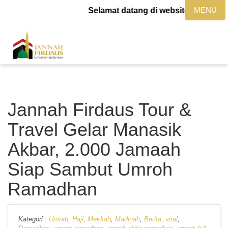
MENU
Selamat datang di website jannahfird
Jannah Firdaus Tour &
Travel Gelar Manasik
Akbar, 2.000 Jamaah
Siap Sambut Umroh
Ramadhan
Kategori :
Umrah
,
Haji
,
Mekkah
,
Madinah
,
Berita
,
viral
,